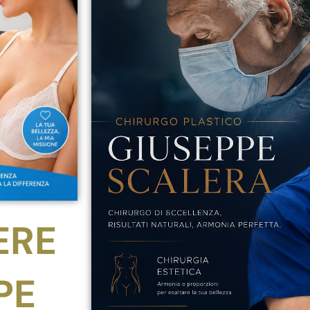
ERE
PE