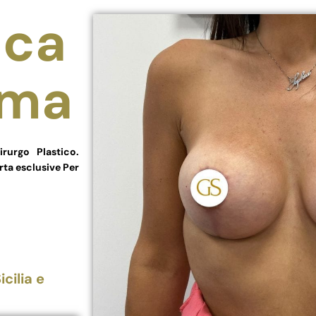
ica
oma
rurgo Plastico.
rta esclusive Per
cilia e