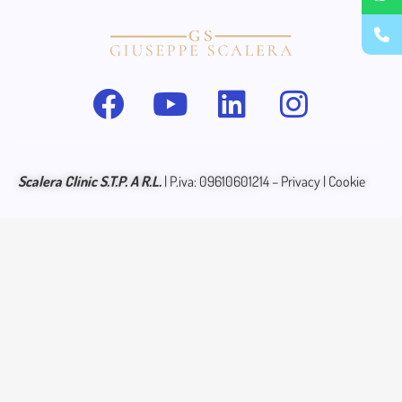
Scalera
Clinic S.T.P. A R.L.
| P.iva: 09610601214 –
Privacy
|
Cookie