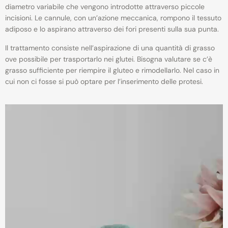
diametro variabile che vengono introdotte attraverso piccole
incisioni. Le cannule, con un’azione meccanica, rompono il tessuto
adiposo e lo aspirano attraverso dei fori presenti sulla sua punta.
Il trattamento consiste nell’aspirazione di una quantità di grasso
ove possibile per trasportarlo nei glutei. Bisogna valutare se c’è
grasso sufficiente per riempire il gluteo e rimodellarlo. Nel caso in
cui non ci fosse si può optare per l’inserimento delle protesi.