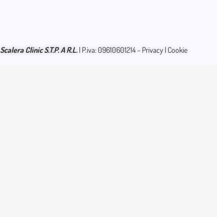
Scalera
Clinic S.T.P. A R.L.
| P.iva: 09610601214 –
Privacy
|
Cookie