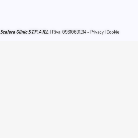
Scalera
Clinic S.T.P. A R.L.
| P.iva: 09610601214 –
Privacy
|
Cookie