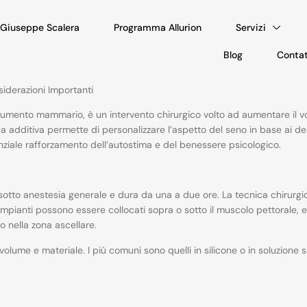
. Giuseppe Scalera
Programma Allurion
Servizi
Blog
Contat
iderazioni Importanti
mento mammario, è un intervento chirurgico volto ad aumentare il vo
a additiva permette di personalizzare l’aspetto del seno in base ai de
ziale rafforzamento dell’autostima e del benessere psicologico.
 sotto anestesia generale e dura da una a due ore. La tecnica chirurgi
 impianti possono essere collocati sopra o sotto il muscolo pettorale, e
o nella zona ascellare.
olume e materiale. I più comuni sono quelli in silicone o in soluzione 