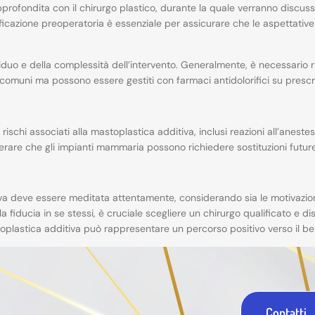
profondita con il chirurgo plastico, durante la quale verranno discussi g
ficazione preoperatoria è essenziale per assicurare che le aspettative 
duo e della complessità dell’intervento. Generalmente, è necessario ripo
 comuni ma possono essere gestiti con farmaci antidolorifici su prescr
schi associati alla mastoplastica additiva, inclusi reazioni all’anestesia
derare che gli impianti mammaria possono richiedere sostituzioni future
va deve essere meditata attentamente, considerando sia le motivazioni 
la fiducia in se stessi, è cruciale scegliere un chirurgo qualificato e 
toplastica additiva può rappresentare un percorso positivo verso il be
Contatti