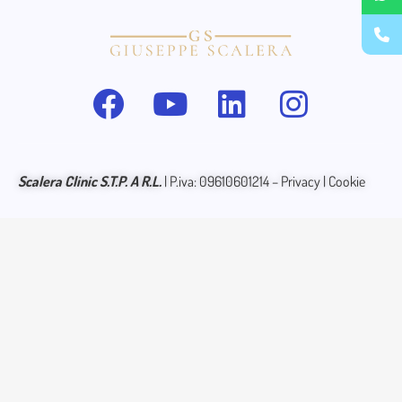
Scalera
Clinic S.T.P. A R.L.
| P.iva: 09610601214 –
Privacy
|
Cookie