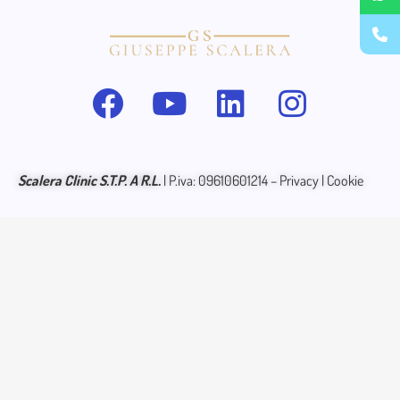
Scalera
Clinic S.T.P. A R.L.
| P.iva: 09610601214 –
Privacy
|
Cookie