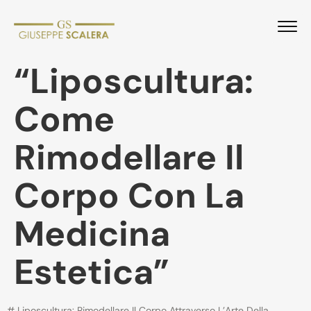
“Liposcultura:
Come
Rimodellare Il
Corpo Con La
Medicina
Estetica”
# Liposcultura: Rimodellare Il Corpo Attraverso L’Arte Della