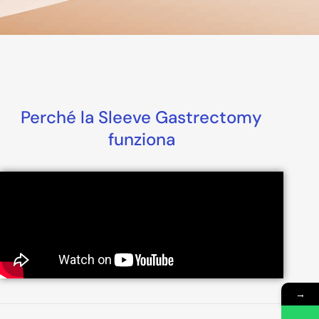
Perché la Sleeve Gastrectomy
funziona
→